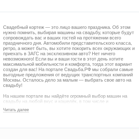
Свадебный кортеж — это лицо вашего праздника. Об этом
нужно помнить, выбирая машины на свадьбу, которые будут
сопровождать вас и ваших гостей на протяжении всего
праздничного дня. Автомобили представительского класса,
ретро, а может быть, вы хотите покорить всех окружающих и
приехать в ЗАГС на эксклюзивном авто? Нет ничего
невозможного! Если вы и ваши гости в этот день хотите
максимальной мобильности и комфорта, тогда этот вариант
создан для вас! На портале Свадьба.РФ мы собрали самые
выгодные предложения от ведущих транспортных компаний
Москвы. Осталось дело за малым — выбрать свое авто на
свадьбу!
На нашем портале вы найдёте огромный выбор машин на
свадьбу на любой вкус и кошелёк, в том числе и
эксклюзивные. Если от выбора разбегаются глаза и вы не
Читать далее
можете определиться, какой автомобиль на свадьбу
выбрать, то воспользуйтесь системой поиска портала.
Выберите в поле "цена" приемлемый диапазон, укажите тип
автомобиля, например, "легковые" и получите список авто на
свадьбу в Москве, которые можно взять в аренду по
подходящей вам цене. Кликнув на понравившуюся машину,