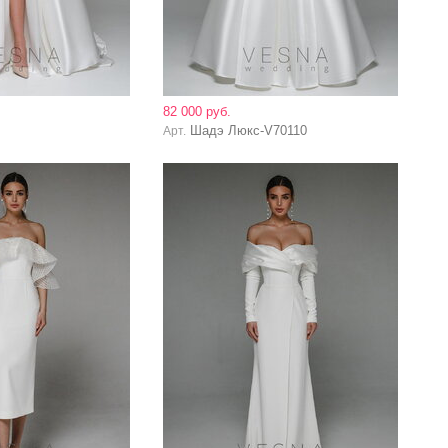
82 000 руб.
Шадэ Люкс-V70110
Арт.