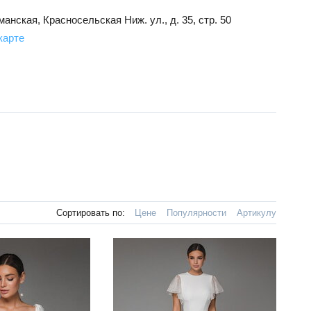
манская
,
Красносельская Ниж. ул., д. 35, стр. 50
карте
Сортировать по:
Цене
Популярности
Артикулу