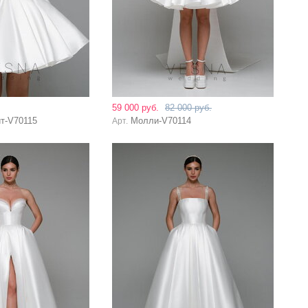
59 000 руб.
82 000 руб.
т-V70115
Молли-V70114
Арт.