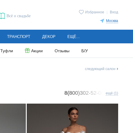
Избранное
|
Вход
Всё о свадьбе
Москва
ТРАНСПОРТ
ДЕКОР
ЕЩЁ...
Туфли
Акции
Отзывы
Б/У
следующий салон
8(800)302-52-08
ещё (1)