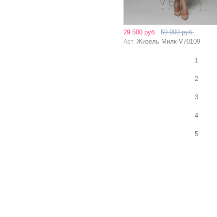
29 500 руб.
59 000 руб.
Жизель Милк-V70109
Арт.
1
2
3
4
5