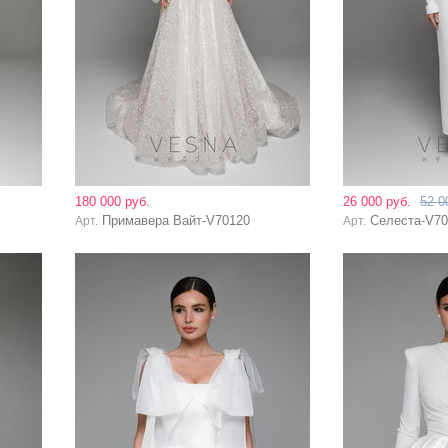
180 000 руб.
26 000 руб.
52 0
Примавера Вайт-V70120
Селеста-V70
Арт.
Арт.