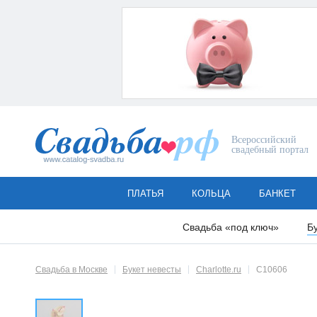
Всероссийский
свадебный портал
ПЛАТЬЯ
КОЛЬЦА
БАНКЕТ
Свадьба «под ключ»
Б
Свадьба в Москве
Букет невесты
Charlotte.ru
C10606