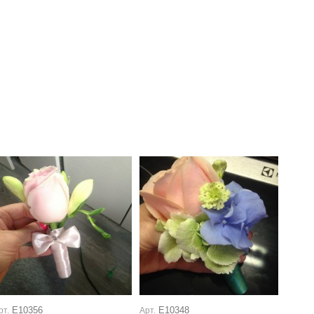
Е10356
Е10348
рт.
Арт.