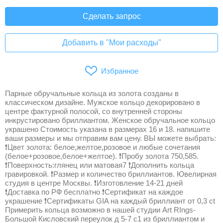
Сделать запрос
Добавить в "Мои расходы"
Избранное
Парные обручальные кольца из золота созданы в
классическом дизайне. Мужское кольцо декорировано в
центре фактурной полосой, со внутренней стороны
инкрустировано бриллиантом. Женское обручальное кольцо
украшено Стоимость указана в размерах 16 и 18. напишите
ваши размеры и мы отправим вам цену. ВЫ можете выбрать:
❗Цвет золота: белое,желтое,розовое и любые сочетания
(белое+розовое,белое+желтое). ❗Пробу золота 750,585.
❗Поверхность:глянец или матовая7 ❗Дополнить кольца
гравировкой. ❗Размер и количество бриллиантов. Ювелирная
студия в центре Москвы. ❗Изготовление 14-21 дней
❗Доставка по РФ бесплатно ❗Сертификат на каждое
украшение ❗Сертификаты GIA на каждый бриллиант от 0,3 ct
Примерить кольца возможно в нашей студии Art RIngs-
Большой Кисловский переулок д 5-7 с1 из бриллиантом и