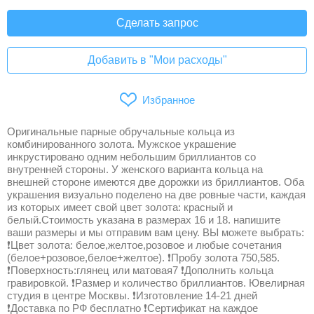
Сделать запрос
Добавить в "Мои расходы"
Избранное
Оригинальные парные обручальные кольца из
комбинированного золота. Мужское украшение
инкрустировано одним небольшим бриллиантов со
внутренней стороны. У женского варианта кольца на
внешней стороне имеются две дорожки из бриллиантов. Оба
украшения визуально поделено на две ровные части, каждая
из которых имеет свой цвет золота: красный и
белый.Стоимость указана в размерах 16 и 18. напишите
ваши размеры и мы отправим вам цену. ВЫ можете выбрать:
❗Цвет золота: белое,желтое,розовое и любые сочетания
(белое+розовое,белое+желтое). ❗Пробу золота 750,585.
❗Поверхность:глянец или матовая7 ❗Дополнить кольца
гравировкой. ❗Размер и количество бриллиантов. Ювелирная
студия в центре Москвы. ❗Изготовление 14-21 дней
❗Доставка по РФ бесплатно ❗Сертификат на каждое