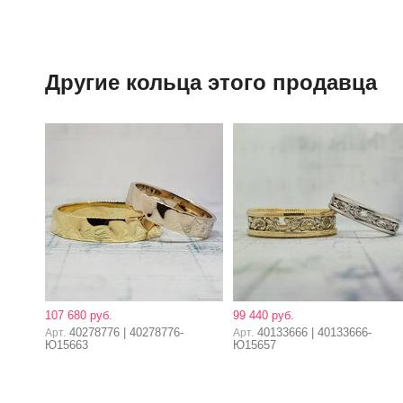
Другие кольца этого продавца
107 680 руб.
99 440 руб.
40278776 | 40278776-
40133666 | 40133666-
Арт.
Арт.
Ю15663
Ю15657