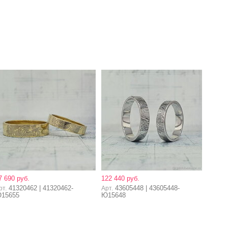
7 690 руб.
122 440 руб.
41320462 | 41320462-
43605448 | 43605448-
рт.
Арт.
15655
Ю15648