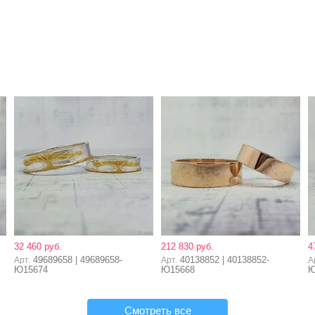
32 460 руб.
212 830 руб.
4
49689658 | 49689658-
40138852 | 40138852-
Арт.
Арт.
А
Ю15674
Ю15668
Ю
Смотреть все