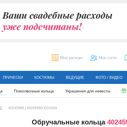
Мои расходы
Мои гости
ПРИЧЕСКИ
КОСТЮМЫ
ВЕДУЩИЕ
ФОТО / ВИДЕО
ца
Помолвочные кольца
Украшения для невесты
LD
40245990 | 40245990-Ю15544
Обручальные кольца
40245