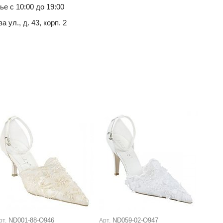
ье с 10:00 до 19:00
ул., д. 43, корп. 2
ND001-88-О946
ND059-02-О947
рт.
Арт.