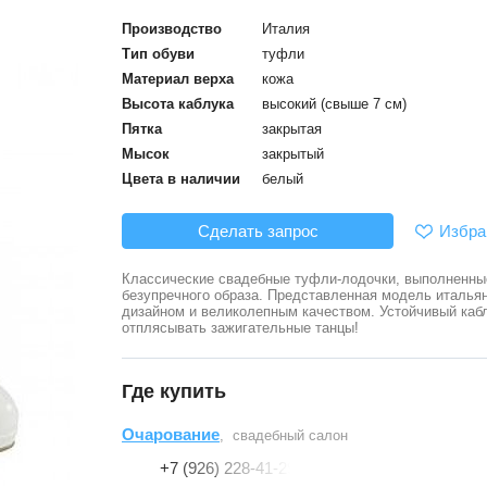
Производство
Италия
Тип обуви
туфли
Материал верха
кожа
Высота каблука
высокий (свыше 7 см)
Пятка
закрытая
Мысок
закрытый
Цвета в наличии
белый
Избра
Сделать запрос
Классические свадебные туфли-лодочки, выполненные
безупречного образа. Представленная модель италья
дизайном и великолепным качеством. Устойчивый каб
отплясывать зажигательные танцы!
Где купить
Очарование
, свадебный салон
+7 (926) 228-41-29