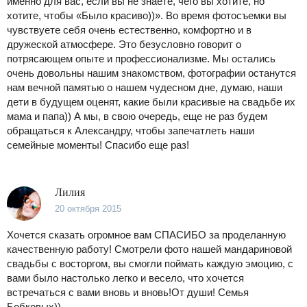
именно для вас, если вы не знаете, чего вы хотите, но
хотите, чтобы «Было красиво))». Во время фотосъемки вы
чувствуете себя очень естественно, комфортно и в
дружеской атмосфере. Это безусловно говорит о
потрясающем опыте и профессионализме. Мы остались
очень довольны нашим знакомством, фотографии останутся
нам вечной памятью о нашем чудесном дне, думаю, наши
дети в будущем оценят, какие были красивые на свадьбе их
мама и папа)) А мы, в свою очередь, еще не раз будем
обращаться к Александру, чтобы запечатлеть наши
семейные моменты! Спасибо еще раз!
Лилия
20 октября 2015
Хочется сказать огромное вам СПАСИБО за проделанную
качественную работу! Смотрели фото нашей мандариновой
свадьбы с восторгом, вы смогли поймать каждую эмоцию, с
вами было настолько легко и весело, что хочется
встречаться с вами вновь и вновь!От души! Семья
Бобковых))