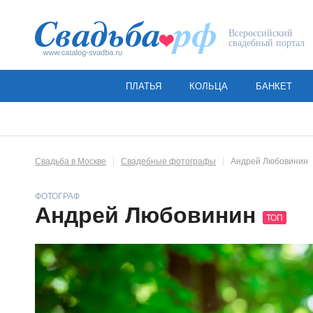
Всероссийский
свадебный портал
ПЛАТЬЯ
КОЛЬЦА
БАНКЕТ
Свадьба в Москве
Свадебные фотографы
Андрей Любовинин
ФОТОГРАФ
Андрей Любовинин
ТОП