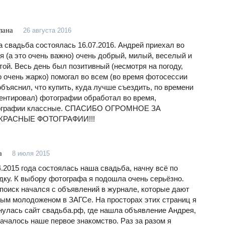
лана
26 августа 2016
 свадьба состоялась 16.07.2016. Андрей приехал во
я (а это очень важно) очень добрый, милый, веселый и
той. Весь день был позитивный (несмотря на погоду,
 очень жарко) помогал во всем (во время фотосессии
объяснил, что купить, куда лучше съездить, по времени
ентировал) фотографии обработал во время,
ографии классные. СПАСИБО ОГРОМНОЕ ЗА
КРАСНЫЕ ФОТОГРАФИИ!!!
а
8 июля 2015
4.2015 года состоялась наша свадьба, начну всё по
дку. К выбору фотографа я подошла очень серьёзно.
поиск начался с объявлений в журнале, которые дают
ым молодоженом в ЗАГСе. На просторах этих страниц я
нулась сайт свадьба.рф, где нашла объявление Андрея,
началось наше первое знакомство. Раз за разом я