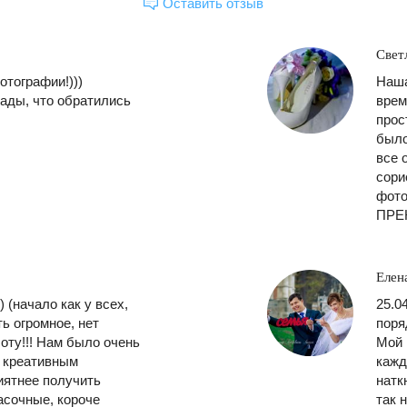
Оставить отзыв
Свет
отографии!)))
Наша
рады, что обратились
врем
прос
было
все 
сори
фот
ПРЕ
Елен
) (начало как у всех,
25.0
ь огромное, нет
поря
у!!! Нам было очень
Мой 
и креативным
кажд
иятнее получить
натк
асочные, короче
так 