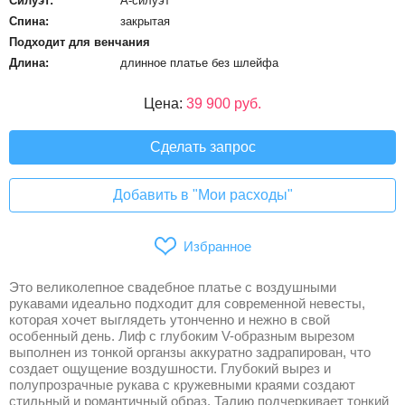
Силуэт:
А-силуэт
Спина:
закрытая
Подходит для венчания
Длина:
длинное платье без шлейфа
Цена:
39 900 руб.
Сделать запрос
Добавить в "Мои расходы"
Избранное
Это великолепное свадебное платье с воздушными
рукавами идеально подходит для современной невесты,
которая хочет выглядеть утонченно и нежно в свой
особенный день. Лиф с глубоким V-образным вырезом
выполнен из тонкой органзы аккуратно задрапирован, что
создает ощущение воздушности. Глубокий вырез и
полупрозрачные рукава с кружевными краями создают
стильный и романтичный образ. Талию подчеркивает тонкий