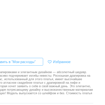
Избранное
вить в "Мои расходы"
драпировками и элегантным дизайном — абсолютный шедевр.
асиво подчеркивает изгибы невесты. Роскошная драпировка на
, использованный для этого платья, имеет высочайшее
то атласное свадебное платье с драпировкой на лифе и
ая хочет заявить о себе в свой важный день. Это элегантно,
годаря потрясающему дизайну и высококачественным материалам
щих! Модель выпускается со шлейфом и без. Стоимость платья