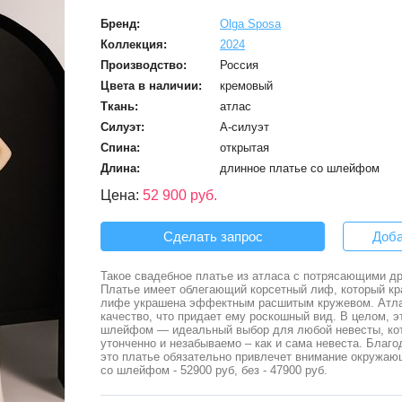
Бренд:
Olga Sposa
Коллекция:
2024
Производство:
Россия
Цвета в наличии:
кремовый
Ткань:
атлас
Силуэт:
А-силуэт
Спина:
открытая
Длина:
длинное платье со шлейфом
Цена:
52 900 руб.
Сделать запрос
Доба
Такое свадебное платье из атласа с потрясающими 
Платье имеет облегающий корсетный лиф, который кр
лифе украшена эффектным расшитым кружевом. Атлас
качество, что придает ему роскошный вид. В целом, э
шлейфом — идеальный выбор для любой невесты, котор
утонченно и незабываемо – как и сама невеста. Бла
это платье обязательно привлечет внимание окружаю
со шлейфом - 52900 руб, без - 47900 руб.