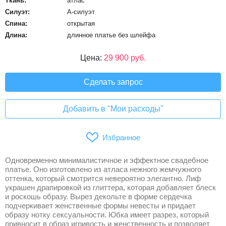
Ткань:
атлас
Силуэт:
А-силуэт
Спина:
открытая
Длина:
длинное платье без шлейфа
Цена:
29 900 руб.
Сделать запрос
Добавить в "Мои расходы"
Избранное
Одновременно минималистичное и эффектное свадебное
платье. Оно изготовлено из атласа нежного жемчужного
оттенка, который смотрится невероятно элегантно. Лиф
украшен драпировкой из глиттера, которая добавляет блеск
и роскошь образу. Вырез декольте в форме сердечка
подчеркивает женственные формы невесты и придает
образу нотку сексуальности. Юбка имеет разрез, который
привносит в образ игривость и женственность и позволяет