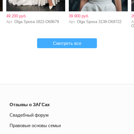
49 200 руб.
39 900 руб.
2
Olga Sposa 1822-O69679
Olga Sposa 3138-O69722
Арт.
Арт.
А
O
Смотреть все
Отзывы о ЗАГСах
Свадебный форум
Правовые основы семьи