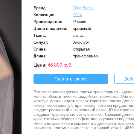
Бренд:
Olga Sposa
Коллекция:
2024
Производство:
Россия
Цвета в наличии:
кремовый
Ткань:
атлас
Силуэт:
А-силуэт
Спина:
открытая
Длина:
трансформер
Цена:
46 800 руб.
Сделать запрос
Доба
Это атласное свадебное платье-трансформер - идеал
менять образ в течение свадебного торжества. Оно со
которую можно надеть поверх короткого платья для 
имеет нетривиальную драпировку, которая придает ем
создает роскошный и изысканный образ. Юбка коротко
создавая красивую силуэтную линию. Съемная длинна
крой, который создает эффект полноценного свадебно
мини и платье мини в комплекте с длинной атласной ю
стоимость платья в комплекте с длинной юбкой - 4680