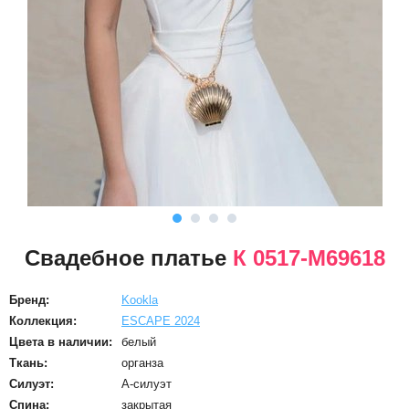
Свадебное платье
К 0517-M69618
Бренд:
Kookla
Коллекция:
ESCAPE 2024
Цвета в наличии:
белый
Ткань:
органза
Силуэт:
А-силуэт
Спина:
закрытая