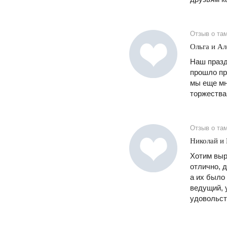
Отзыв о та
Ольга и Ал
Наш празд
прошло пр
мы еще мн
торжества
Отзыв о та
Николай и
Хотим выр
отлично, 
а их было
ведущий, 
удовольст