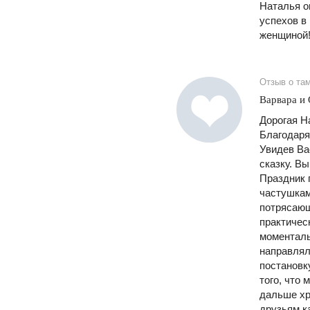
Наталья о
успехов в
женщиной
Отзыв о та
Варвара и 
Дорогая Н
Благодаря
Увидев Ва
сказку. В
Праздник 
частушкам
потрясающ
практичес
моменталь
направлял
постановк
того, что 
дальше хр
друзьям к