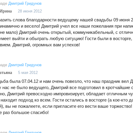
маде
Дмитрий Гридунов
 Ирина
28 июня 2012
азить слова благодарности ведущему нашей свадьбы 09 июня 2
динамично и весело! Дмитрий учел все наши пожелания при напи
 не мало) Дмитрий очень открытый, коммуникабельный, с отли
умеет выйти и обыграть любую ситуцию! Гости были в восторге,
вием. Дмитрий, огромных вам успехов!
маде
Дмитрий Гридунов
атьяна
5 мая 2012
ьба была 07.04.12 и нам очень повезло, что наш праздник вел 
у нас не было ведущего, Дмитрий все подготовил в кротчайшие 
но, Дмитрий превосходно импровизирует, обладает отличным чу
находит подход ко всем. Гости остались в восторге (а кое-кто 
), вы не пожалеете, если пригласите его вести ваше торжество!
е раз большое спасибо!
маде
Дмитрий Гридунов