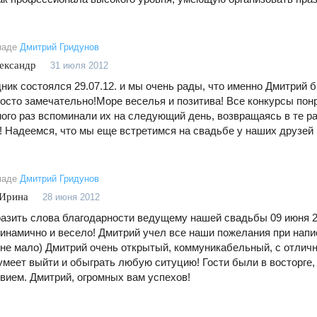
маде
Дмитрий Гридунов
ександр
31 июля 2012
ник состоялся 29.07.12. и мы очень рады, что именно Дмитрий
осто замечательно!Море веселья и позитива! Все конкурсы пон
ого раз вспоминали их на следующий день, возвращаясь в те 
! Надеемся, что мы еще встретимся на свадьбе у наших друзей :
маде
Дмитрий Гридунов
 Ирина
28 июня 2012
азить слова благодарности ведущему нашей свадьбы 09 июня 2
динамично и весело! Дмитрий учел все наши пожелания при напи
 не мало) Дмитрий очень открытый, коммуникабельный, с отли
умеет выйти и обыграть любую ситуцию! Гости были в восторге,
вием. Дмитрий, огромных вам успехов!