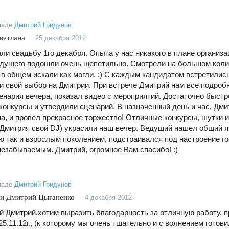
маде
Дмитрий Гридунов
ветлана
25 декабря 2012
ли свадьбу 1го декабря. Опыта у нас никакого в плане организа
дущего подошли очень щепетильно. Смотрели на большом коли
 в общем искали как могли. :) С каждым кандидатом встретились,
и свой выбор на Дмитрии. При встрече Дмитрий нам все подроб
енария вечера, показал видео с мероприятий. Достаточно быст
конкурсы и утвердили сценарий. В назначенный день и час, Дмит
на, и провел прекрасное торжество! Отличные конкурсы, шутки 
 Дмитрия свой DJ) украсили наш вечер. Ведущий нашел общий яз
 так и взрослым поколением, подстраивался под настроение го
незабываемым. Дмитрий, огромное Вам спасибо! :)
маде
Дмитрий Гридунов
 и Дмитрий Цыганенко
4 декабря 2012
 Дмитрий,хотим выразить благодарность за отличную работу, 
5.11.12г., (к которому мы очень тщательно и с волнением готов