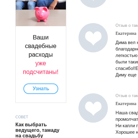
Отзыв о та
Екатерина
Дима вел 
благодарн
легкостью
были таки
спасибо!!
Диму еще 
Отзыв о та
Екатерина
Наша свад
СОВЕТ
промолчат
Как выбрать
Ни капли 
ведущего, тамаду
Хорошее н
на свадьбу