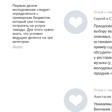
Первым делом
молодоженам следует
Отзыв о та
определиться с
примерным бюджетом,
Сергей и С
который они готовы
потратить на услуги
Празднова
тамады. Для этого нужно
выбору ве
знать, что условно
знакомых,
ведущие делятся на три
категории.
остановил
Далее
пример сц
обсудили 
у рестора
музыка (у
молодежью
праздник 
Отзыв о та
Анастасия
Уважаемый
Венчания 2