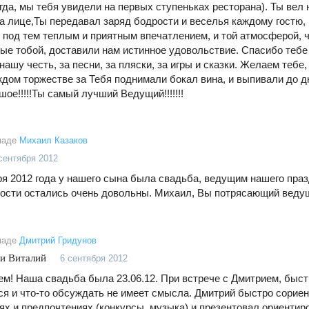
гда, мы тебя увидели на первых ступеньках ресторана). Ты вел
а лице,Ты передавал заряд бодрости и веселья каждому гостю, 
р под тем теплым и приятным впечатлением, и той атмосферой, ч
ые тобой, доставили нам истинное удовольствие. Спасибо тебе 
нашу честь, за песни, за пляски, за игры и сказки. Желаем теб
аждом торжестве за Тебя поднимали бокал вина, и выпивали до д
ое!!!!!Ты самый лучший Ведущий!!!!!!!
маде
Михаил Казаков
сентября 2012
ря 2012 года у нашего сына была свадьба, ведущим нашего пра
гости остались очень довольны. Михаил, Вы потрясающий ведущи
маде
Дмитрий Гридунов
 и Виталий
6 сентября 2012
ем! Наша свадьба была 23.06.12. При встрече с Дмитрием, быстр
ся и что-то обсуждать не имеет смысла. Дмитрий быстро сорие
ях и предпочтениях (конкурсы, музыка) и презентовал ориентир