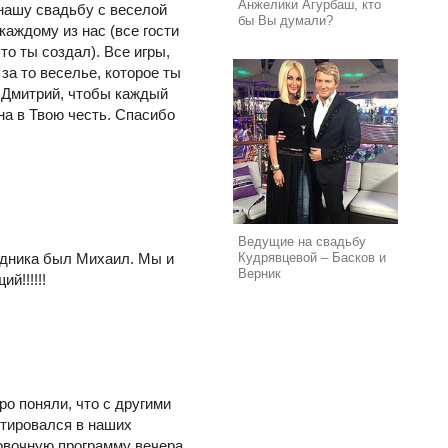
Анжелики Агурбаш, кто
 нашу свадьбу с веселой
бы Вы думали?
каждому из нас (все гости
то ты создал). Все игры,
за то веселье, которое ты
е, Дмитрий, чтобы каждый
на в Твою честь. Спасибо
Ведущие на свадьбу
здника был Михаил. Мы и
Кудрявцевой – Басков и
Верник
й!!!!!!
о поняли, что с другими
нтировался в наших
овочную программу вечера,