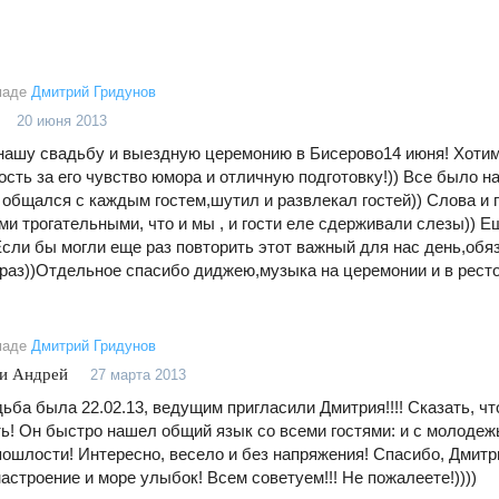
маде
Дмитрий Гридунов
20 июня 2013
нашу свадьбу и выездную церемонию в Бисерово14 июня! Хоти
ость за его чувство юмора и отличную подготовку!)) Все было н
 общался с каждым гостем,шутил и развлекал гостей)) Слова и
ми трогательными, что и мы , и гости еле сдерживали слезы)) 
Если бы могли еще раз повторить этот важный для нас день,обя
раз))Отдельное спасибо диджею,музыка на церемонии и в ресто
маде
Дмитрий Гридунов
 и Андрей
27 марта 2013
ьба была 22.02.13, ведущим пригласили Дмитрия!!!! Сказать, ч
ь! Он быстро нашел общий язык со всеми гостями: и с молодежь
пошлости! Интересно, весело и без напряжения! Спасибо, Дмитр
астроение и море улыбок! Всем советуем!!! Не пожалеете!))))