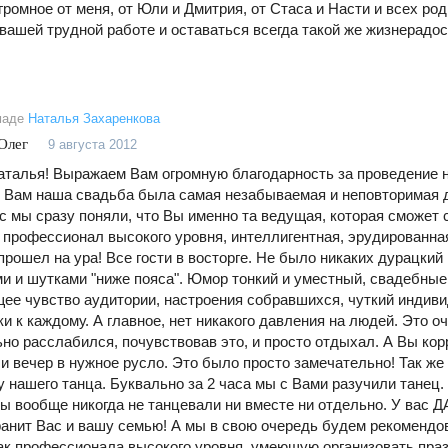
громное от меня, от Юли и Дмитрия, от Стаса и Насти и всех ро
 вашей трудной работе и оставаться всегда такой же жизнерадос
!
маде
Наталья Захаренкова
Олег
9 августа 2012
аталья! Выражаем Вам огромную благодарность за проведение н
 Вам наша свадьба была самая незабываемая и неповторимая д
с мы сразу поняли, что Вы именно та ведущая, которая сможет 
ы профессионал высокого уровня, интеллигентная, эрудированна
прошел на ура! Все гости в восторге. Не было никаких дурацкий
и и шутками "ниже пояса". Юмор тонкий и уместный, свадебны
ее чувство аудитории, настроения собравшихся, чуткий индив
ки к каждому. А главное, нет никакого давления на людей. Это о
но расслабился, почувствовав это, и просто отдыхал. А Вы кор
и вечер в нужное русло. Это было просто замечательно! Так же
у нашего танца. Буквально за 2 часа мы с Вами разучили танец. 
мы вообще никогда не танцевали ни вместе ни отдельно. У вас ДА
анит Вас и вашу семью! А мы в свою очередь будем рекомендо
ак профессионала высокого уровня, умеющую организовать праз