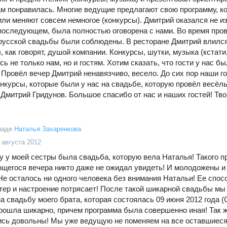
ам понравилась. Многие ведущие предлагают свою программу, к
или меняют совсем немногое (конкурсы). Дмитрий оказался не и
 последующем, была полностью оговорена с нами. Во время про
русской свадьбы были соблюдены. В ресторане Дмитрий влился в
, как говорят, душой компании. Конкурсы, шутки, музыка (кстати,
ь не только нам, но и гостям. Хотим сказать, что гости у нас 
. Провёл вечер Дмитрий ненавязчиво, весело. До сих пор наши 
онкурсы, которые были у нас на свадьбе, которую провёл весёл
 Дмитрий Гридунов. Большое спасибо от нас и наших гостей! Тво
маде
Наталья Захаренкова
 августа 2012
ду у моей сестры была свадьба, которую вела Наталья! Такого п
щегося вечера никто даже не ожидал увидеть! И молодожены и
 Не осталось ни одного человека без внимания Натальи! Ее спо
ктер и настроение потрясает! После такой шикарной свадьбы мы 
а свадьбу моего брата, которая состоялась 09 июня 2012 года (С
рошла шикарно, причем программа была совершенно иная! Так 
ись довольны! Мы уже ведущую не поменяем на все оставшиеся