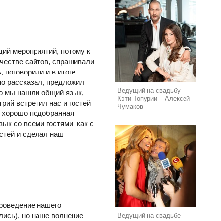
ций мероприятий, потому к
честве сайтов, спрашивали
 поговорили и в итоге
но рассказал, предложил
Ведущий на свадьбу
ро мы нашли общий язык,
Кэти Топурии – Алексей
рий встретил нас и гостей
Чумаков
и хорошо подобранная
ык со всеми гостями, как с
стей и сделал наш
проведение нашего
ились), но наше волнение
Ведущий на свадьбе