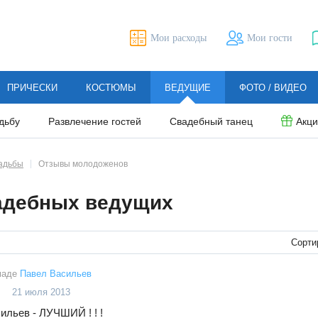
Мои расходы
Мои гости
ПРИЧЕСКИ
КОСТЮМЫ
ВЕДУЩИЕ
ФОТО / ВИДЕО
дьбу
Развлечение гостей
Свадебный танец
Акц
адьбы
Отзывы молодоженов
адебных ведущих
Сорти
маде
Павел Васильев
21 июля 2013
ильев - ЛУЧШИЙ ! ! !