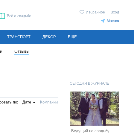
Избранное
|
Вход
Всё о свадьбе
Москва
ТРАНСПОРТ
ДЕКОР
ЕЩЁ...
ии
Отзывы
СЕГОДНЯ В ЖУРНАЛЕ
ровать по:
Дате
Компании
Ведущий на свадьбу