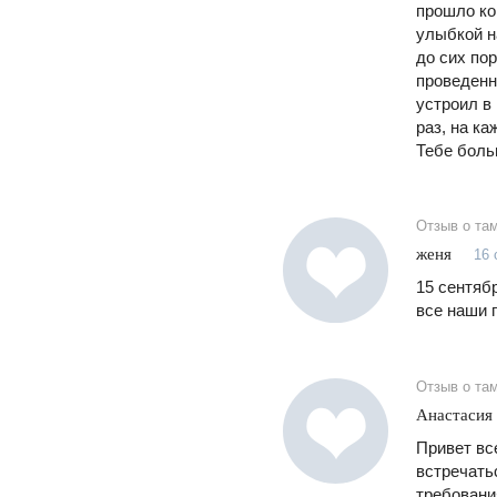
прошло ко
улыбкой н
до сих по
проведенн
устроил в 
раз, на к
Тебе больш
Отзыв о та
женя
16 
15 сентяб
все наши 
Отзыв о та
Анастасия
Привет вс
встречать
требовани