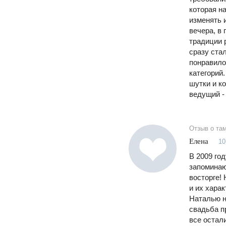
которая н
изменять 
вечера, в
традиции 
сразу стал
понравилос
категорий
шутки и к
ведущий -
Отзыв о та
Елена
10
В 2009 го
запоминаю
восторге!
и их хара
Наталью н
свадьба п
все остал