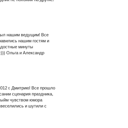
 был нашим ведущим! Все
равились нашим гостям и
радостные минуты
))) Ольга и Александр
012 г. Дмитрию! Все прошло
сании сценария праздника,
чныйм чувством юмора
 веселились и шутили с