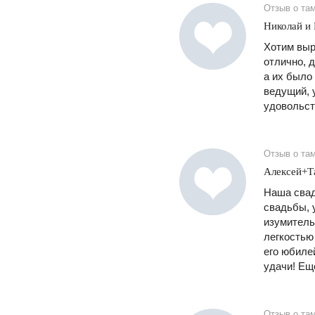
Отзыв о та
Николай и
Хотим выр
отлично, 
а их было
ведущий, 
удовольст
Отзыв о та
Алексей+Т
Наша свад
свадьбы, 
изумитель
легкостью 
его юбилей
удачи! Ещ
Отзыв о та