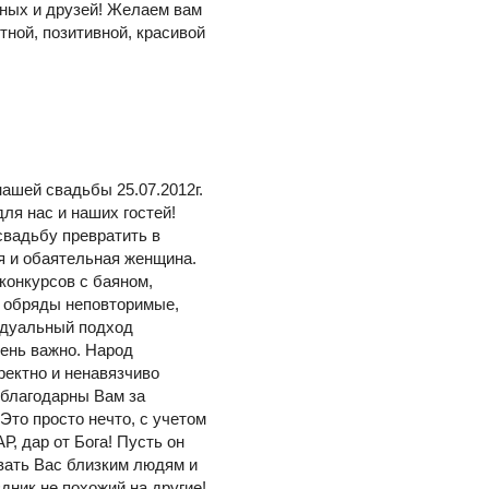
дных и друзей! Желаем вам
тной, позитивной, красивой
ашей свадьбы 25.07.2012г.
ля нас и наших гостей!
свадьбу превратить в
я и обаятельная женщина.
 конкурсов с баяном,
е обряды неповторимые,
идуальный подход
чень важно. Народ
ректно и ненавязчиво
 благодарны Вам за
Это просто нечто, с учетом
Р, дар от Бога! Пусть он
вать Вас близким людям и
дник не похожий на другие!