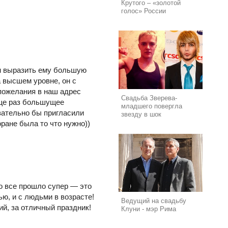
Крутого – «золотой
голос» России
м выразить ему большую
а высшем уровне, он с
 пожелания в наш адрес
Свадьба Зверева-
Еще раз большущее
младшего повергла
зательно бы пригласили
звезду в шок
ране была то что нужно))
то все прошло супер — это
ю, и с людьми в возрасте!
Ведущий на свадьбу
ий, за отличный праздник!
Клуни - мэр Рима