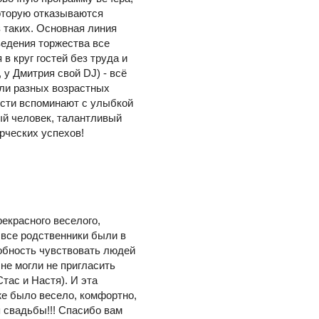
оторую отказываются
з таких. Основная линия
ведения торжества все
 круг гостей без труда и
 у Дмитрия свой DJ) - всё
были разных возрастных
гости вспоминают с улыбкой
ый человек, талантливый
рческих успехов!
рекрасного веселого,
 все родственники были в
собность чувствовать людей
не могли не пригласить
тас и Настя). И эта
же было весело, комфортно,
 свадьбы!!! Спасибо вам