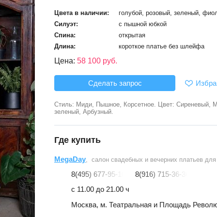
Цвета в наличии:
голубой, розовый, зеленый, фио
Силуэт:
с пышной юбкой
Спина:
открытая
Длина:
короткое платье без шлейфа
Цена:
58 100 руб.
Избра
Сделать запрос
Стиль: Миди, Пышное, Корсетное. Цвет: Сиреневый, 
зеленый, Арбузный.
Где купить
MegaDay
, салон свадебных и вечерних платьев для
8(495) 677-95-10
8(916) 715-36-36
с 11.00 до 21.00 ч
Москва, м. Театральная и Площадь Револю