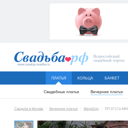
Всероссийский
свадебный портал
ПЛАТЬЯ
КОЛЬЦА
БАНКЕТ
Свадебные платья
Вечерние платья
Свадьба в Москве
Вечерние платья
MegaDay
ПП 0717а-M6