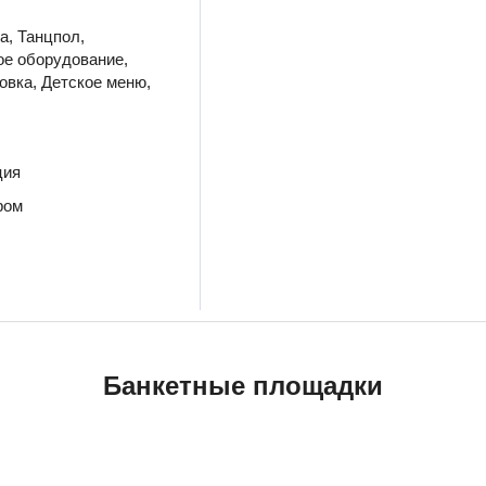
а, Танцпол,
ое оборудование,
ковка, Детское меню,
ция
ром
Банкетные площадки