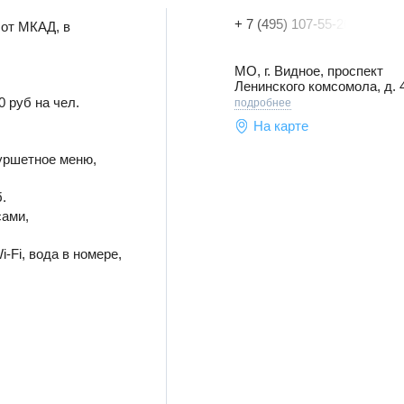
+ 7 (495) 107-55-20
 от МКАД, в
МО, г. Видное, проспект
Ленинского комсомола, д. 
0 руб на чел.
подробнее
На карте
уршетное меню,
.
сами,
-Fi, вода в номере,