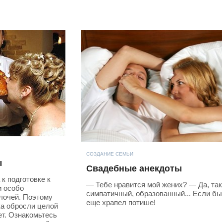
СОЗДАНИЕ СЕМЬИ
ы
Свадебные анекдоты
к подготовке к
— Тебе нравится мой жених? — Да, та
и особо
симпатичный, образованный... Если бы
лочей. Поэтому
еще храпел потише!
ка обросли целой
ет. Ознакомьтесь