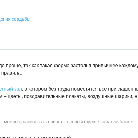
дения свадьбы
до проще, так как такая форма застолья привычнее каждому
 правила.
етный зал
, в котором без труда поместятся все приглашенн
 – цветы, поздравительные плакаты, воздушные шарики, н
можно организовать приветственный фуршет и затем банкет
одумать меню и размер порций.