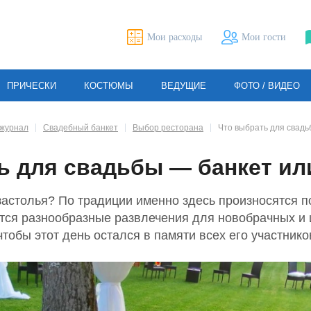
Мои расходы
Мои гости
ПРИЧЕСКИ
КОСТЮМЫ
ВЕДУЩИЕ
ФОТО / ВИДЕО
журнал
Свадебный банкет
Выбор ресторана
Что выбрать для свад
ь для свадьбы — банкет и
застолья? По традиции именно здесь произносятся 
тся разнообразные развлечения для новобрачных и 
чтобы этот день остался в памяти всех его участнико