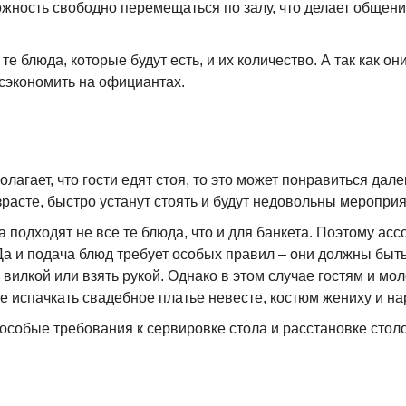
ожность свободно перемещаться по залу, что делает обще
те блюда, которые будут есть, и их количество. А так как о
 сэкономить на официантах.
лагает, что гости едят стоя, то это может понравиться дале
озрасте, быстро устанут стоять и будут недовольны меропри
 подходят не все те блюда, что и для банкета. Поэтому ас
а и подача блюд требует особых правил – они должны быть
вилкой или взять рукой. Однако в этом случае гостям и м
е испачкать свадебное платье невесте, костюм жениху и на
собые требования к сервировке стола и расстановке столо