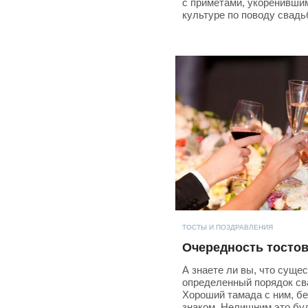
с приметами, укоренивши
культуре по поводу свадь
ТОСТЫ И ПОЗДРАВЛЕНИЯ
Очередность тостов
А знаете ли вы, что суще
определенный порядок св
Хороший тамада с ним, бе
знаком. Нелишним это буд