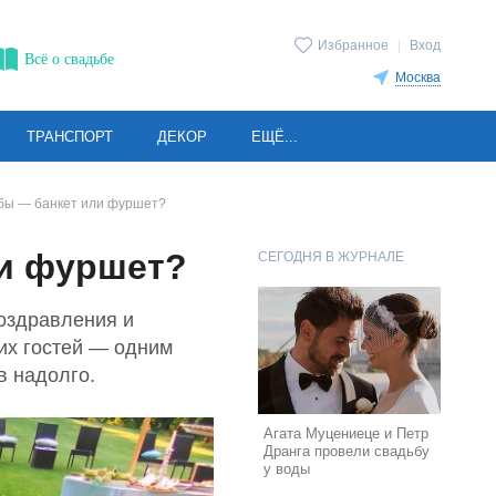
Избранное
|
Вход
Всё о свадьбе
Москва
ТРАНСПОРТ
ДЕКОР
ЕЩЁ...
ьбы — банкет или фуршет?
ли фуршет?
СЕГОДНЯ В ЖУРНАЛЕ
поздравления и
их гостей — одним
в надолго.
Агата Муцениеце и Петр
Дранга провели свадьбу
у воды