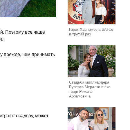
Гарик Харламов в ЗАГСе
й. Поэтому все чаще
в третий раз
т.
ому прежде, чем принимать
Свадьба миллиардера
Руперта Мердока и экс-
тещи Романа
Абрамовича
 играют свадьбу, может