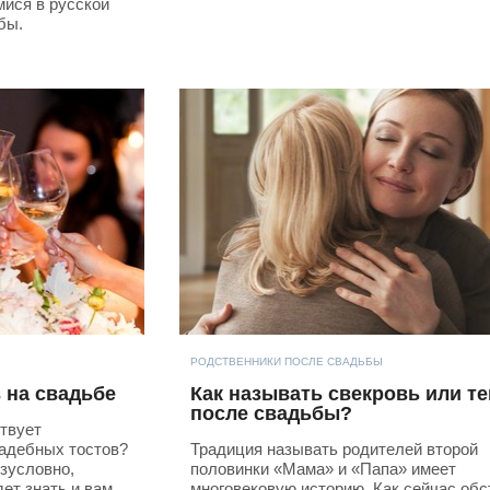
мися в русской
бы.
РОДСТВЕННИКИ ПОСЛЕ СВАДЬБЫ
 на свадьбе
Как называть свекровь или т
после свадьбы?
ствует
адебных тостов?
Традиция называть родителей второй
зусловно,
половинки «Мама» и «Папа» имеет
ет знать и вам.
многовековую историю. Как сейчас обс