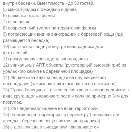
внутри беседки. Вместимость - до 50 гостей.
5) мангал рядом с беседкой и дрова
6) парковка около фермы
7) освещение
8) современный туалет на территории фермы
9) потрясающий вид на виноградник с берёзовой рощи (где
размещается беседка)
10) фото зоны - подиум внутри виноградника для
фотосессий.
11) прогулочная зона вдоль виноградника
12) уникальные ART объекты (рукотворный высокий гриб из
уральского камня на деревянной площадке)
14) Мягкие окна внутри беседки на случай резкого
похолодания (закрываются/открываются по секционно)
13) "Тропа Голицына" - выкошенная тропа за виноградником в
виде круга вдоль красивого леса и поля на примерно 3км для
прогулок.
14) 24/7 видеонаблюдение на всей территории.
15) огороженная территория по периметру (площадка для
аренды - березовая роща внутри виноградника)
16) в день заезда и выезда вам присваивается