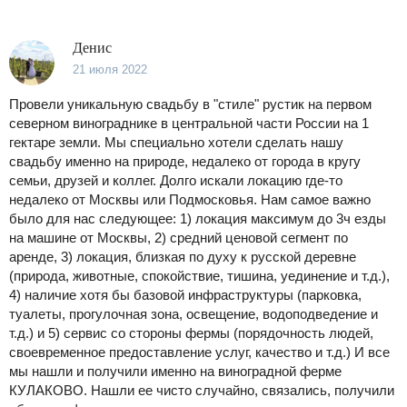
Денис
21 июля 2022
Провели уникальную свадьбу в "стиле" рустик на первом
северном винограднике в центральной части России на 1
гектаре земли. Мы специально хотели сделать нашу
свадьбу именно на природе, недалеко от города в кругу
семьи, друзей и коллег. Долго искали локацию где-то
недалеко от Москвы или Подмосковья. Нам самое важно
было для нас следующее: 1) локация максимум до 3ч езды
на машине от Москвы, 2) средний ценовой сегмент по
аренде, 3) локация, близкая по духу к русской деревне
(природа, животные, спокойствие, тишина, уединение и т.д.),
4) наличие хотя бы базовой инфраструктуры (парковка,
туалеты, прогулочная зона, освещение, водоподведение и
т.д.) и 5) сервис со стороны фермы (порядочность людей,
своевременное предоставление услуг, качество и т.д.) И все
мы нашли и получили именно на виноградной ферме
КУЛАКОВО. Нашли ее чисто случайно, связались, получили