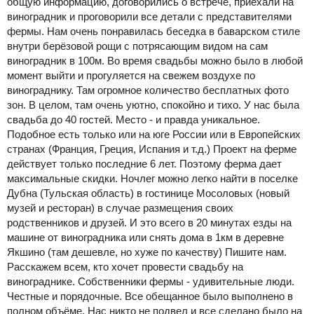
общую информацию, договорились о встрече, приехали на
виноградник и проговорили все детали с представителями
фермы. Нам очень понравилась беседка в баварском стиле
внутри берёзовой рощи с потрясающим видом на сам
виноградник в 100м. Во время свадьбы можно было в любой
момент выйти и прогуляется на свежем воздухе по
винограднику. Там огромное количество бесплатных фото
зон. В целом, там очень уютно, спокойно и тихо. У нас была
свадьба до 40 гостей. Место - и правда уникальное.
Подобное есть только или на юге России или в Европейских
странах (Франция, Греция, Испания и т.д.) Проект на ферме
действует только последние 6 лет. Поэтому ферма дает
максимальные скидки. Ночлег можно легко найти в поселке
Дубна (Тульская область) в гостинице Мосоловых (новый
музей и ресторан) в случае размещения своих
родственников и друзей. И это всего в 20 минутах езды на
машине от виноградника или снять дома в 1км в деревне
Якшино (там дешевле, но хуже по качеству) Пишите нам.
Расскажем всем, кто хочет провести свадьбу на
винограднике. Собственники фермы - удивительные люди.
Честные и порядочные. Все обещанное было выполнено в
полном объёме. Нас никто не подвел и все сделано было на