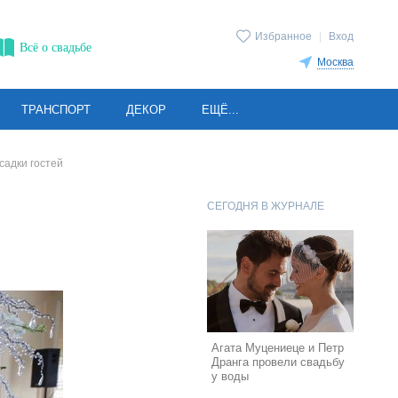
Избранное
|
Вход
Всё о свадьбе
Москва
ТРАНСПОРТ
ДЕКОР
ЕЩЁ...
адки гостей
СЕГОДНЯ В ЖУРНАЛЕ
Агата Муцениеце и Петр
Дранга провели свадьбу
у воды