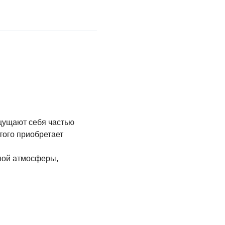
ощущают себя частью
того приобретает
ной атмосферы,