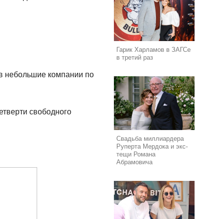
Гарик Харламов в ЗАГСе
в третий раз
 в небольшие компании по
четверти свободного
Свадьба миллиардера
Руперта Мердока и экс-
тещи Романа
Абрамовича