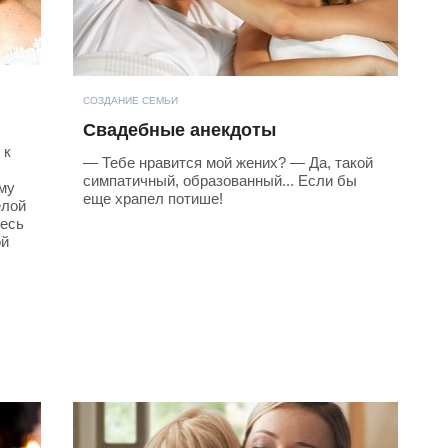
СОЗДАНИЕ СЕМЬИ
Свадебные анекдоты
 к
— Тебе нравится мой жених? — Да, такой
симпатичный, образованный... Если бы
му
еще храпел потише!
елой
тесь
ой