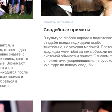
ПРИМЕТЫ И СУЕВЕРИЯ
Свадебные приметы
х
В культуре любого народа к подготовке
свадьбе всегда подходили особо
нятся, и
тщательно, не упуская мелочей. Поэто
я, станет в два
традиции женитьбы за века обросли ц
авно знаете, с
системой обычаев и примет. Ознакомь
ечались, кого-то
с приметами, укоренившимися в русск
вые. Возникают
культуре по поводу свадьбы.
го и как
риходится после
акие примак и
браться в
ников...