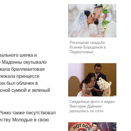
Роскошная свадьба
Ксении Бородиной в
Подмосковье
рального шелка и
цо Мадонны окутывало
ркала бриллиантовая
длежала принцессе
них был облачен в
ясной сумкой и зеленый
Свадебные фото и видео
Виктории Дайнеко
разошлись по сети
окко также писутствовал
еству. Молодые в свою