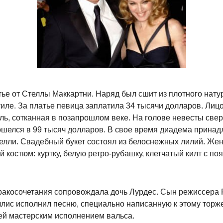
тье от Стеллы Маккартни. Наряд был сшит из плотного нату
тиле. За платье певица заплатила 34 тысячи долларов. Ли
ль, сотканная в позапрошлом веке. На голове невесты све
бошелся в 99 тысяч долларов. В свое время диадема прина
Келли. Свадебный букет состоял из белоснежных лилий. Же
 костюм: куртку, белую ретро-рубашку, клетчатый килт с по
акосочетания сопровождала дочь Лурдес. Сын режиссера Р
ллис исполнил песню, специально написанную к этому торж
ей мастерским исполнением вальса.