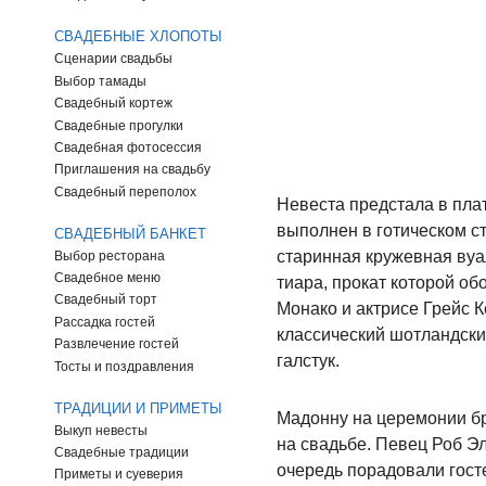
СВАДЕБНЫЕ ХЛОПОТЫ
Сценарии свадьбы
Выбор тамады
Свадебный кортеж
Свадебные прогулки
Свадебная фотосессия
Приглашения на свадьбу
Свадебный переполох
Невеста предстала в пла
выполнен в готическом с
СВАДЕБНЫЙ БАНКЕТ
старинная кружевная вуа
Выбор ресторана
Свадебное меню
тиара, прокат которой о
Свадебный торт
Монако и актрисе Грейс 
Рассадка гостей
классический шотландский
Развлечение гостей
галстук.
Тосты и поздравления
ТРАДИЦИИ И ПРИМЕТЫ
Мадонну на церемонии бр
Выкуп невесты
на свадьбе. Певец Роб Э
Свадебные традиции
очередь порадовали гост
Приметы и суеверия