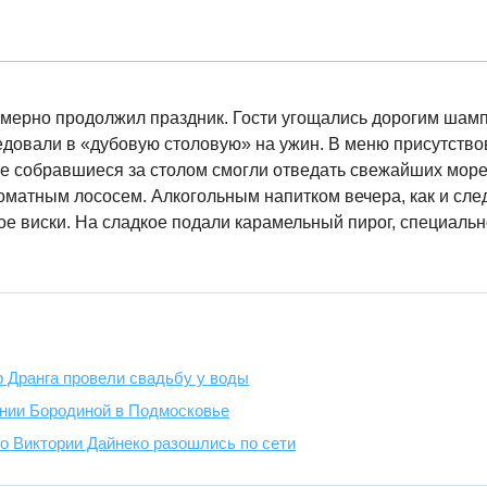
омерно продолжил праздник. Гости угощались дорогим шам
ледовали в «дубовую столовую» на ужин. В меню присутств
е собравшиеся за столом смогли отведать свежайших мореп
роматным лососем. Алкогольным напитком вечера, как и сле
е виски. На сладкое подали карамельный пирог, специаль
 Дранга провели свадьбу у воды
нии Бородиной в Подмосковье
о Виктории Дайнеко разошлись по сети