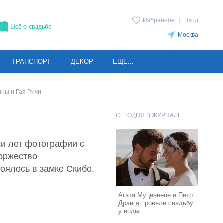
Избранное
|
Вход
Всё о свадьбе
Москва
ТРАНСПОРТ
ДЕКОР
ЕЩЁ...
ны и Гая Ричи
СЕГОДНЯ В ЖУРНАЛЕ
ми лет фотографии с
Торжество
оялось в замке Скибо.
Агата Муцениеце и Петр
Дранга провели свадьбу
у воды