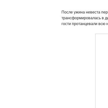
После ужина невеста пер
трансформировалась в ди
гости протанцевали всю н