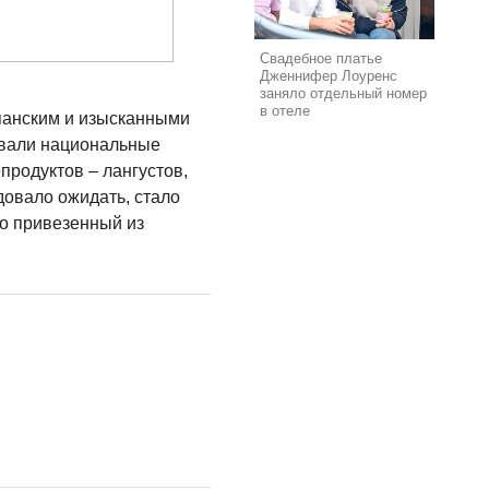
Свадебное платье
Дженнифер Лоуренс
заняло отдельный номер
в отеле
панским и изысканными
овали национальные
родуктов – лангустов,
довало ожидать, стало
но привезенный из