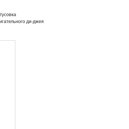
тусовка
игательного ди-джея