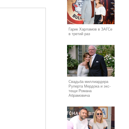
Гарик Харламов в ЗАГСе
в третий раз
Свадьба миллиардера
Руперта Мердока и экс-
тещи Романа
Абрамовича