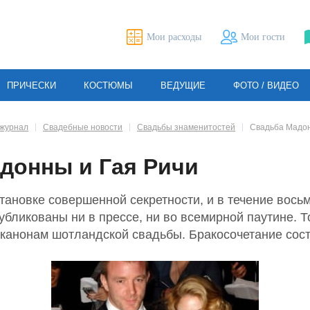
Мои расходы
Мои гости
ПРИЧЕСКИ
КОСТЮМЫ
ВЕДУЩИЕ
ФОТО / ВИДЕО
журнал
Свадебные новости
Свадьбы знаменитостей
Свадьба Мадон
донны и Гая Ричи
тановке совершенной секретности, и в течение вось
бликованы ни в прессе, ни во всемирной паутине. 
 канонам шотландской свадьбы. Бракосочетание сост