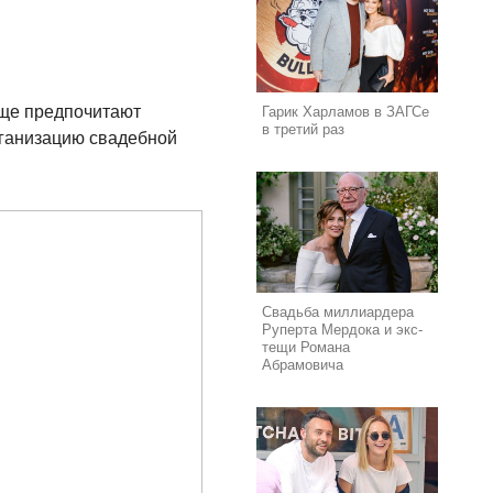
бще предпочитают
Гарик Харламов в ЗАГСе
в третий раз
рганизацию свадебной
Свадьба миллиардера
Руперта Мердока и экс-
тещи Романа
Абрамовича