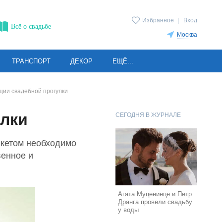
Избранное
|
Вход
Всё о свадьбе
Москва
ТРАНСПОРТ
ДЕКОР
ЕЩЁ...
ции свадебной прогулки
улки
СЕГОДНЯ В ЖУРНАЛЕ
нкетом необходимо
венное и
Агата Муцениеце и Петр
Дранга провели свадьбу
у воды