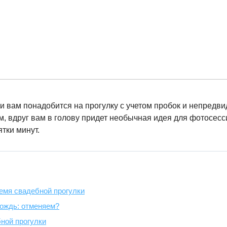
ни вам понадобится на прогулку с учетом пробок и непредв
м, вдруг вам в голову придет необычная идея для фотосесс
тки минут.
ремя свадебной прогулки
дождь: отменяем?
ной прогулки