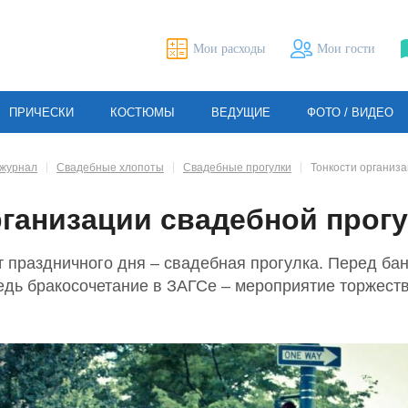
Мои расходы
Мои гости
ПРИЧЕСКИ
КОСТЮМЫ
ВЕДУЩИЕ
ФОТО / ВИДЕО
журнал
Свадебные хлопоты
Свадебные прогулки
Тонкости организа
рганизации свадебной прог
 праздничного дня – свадебная прогулка. Перед ба
ведь бракосочетание в ЗАГСе – мероприятие торжест