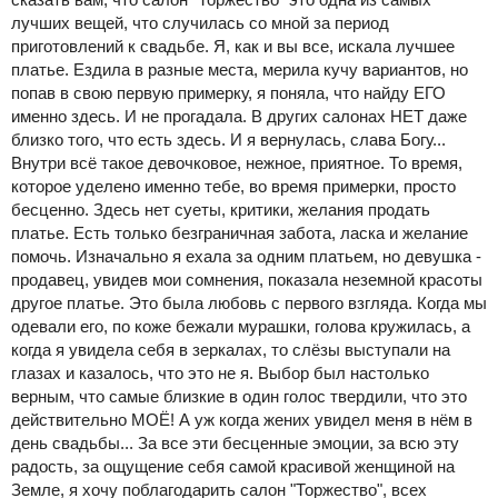
лучших вещей, что случилась со мной за период
приготовлений к свадьбе. Я, как и вы все, искала лучшее
платье. Ездила в разные места, мерила кучу вариантов, но
попав в свою первую примерку, я поняла, что найду ЕГО
именно здесь. И не прогадала. В других салонах НЕТ даже
близко того, что есть здесь. И я вернулась, слава Богу...
Внутри всё такое девочковое, нежное, приятное. То время,
которое уделено именно тебе, во время примерки, просто
бесценно. Здесь нет суеты, критики, желания продать
платье. Есть только безграничная забота, ласка и желание
помочь. Изначально я ехала за одним платьем, но девушка -
продавец, увидев мои сомнения, показала неземной красоты
другое платье. Это была любовь с первого взгляда. Когда мы
одевали его, по коже бежали мурашки, голова кружилась, а
когда я увидела себя в зеркалах, то слёзы выступали на
глазах и казалось, что это не я. Выбор был настолько
верным, что самые близкие в один голос твердили, что это
действительно МОЁ! А уж когда жених увидел меня в нём в
день свадьбы... За все эти бесценные эмоции, за всю эту
радость, за ощущение себя самой красивой женщиной на
Земле, я хочу поблагодарить салон "Торжество", всех