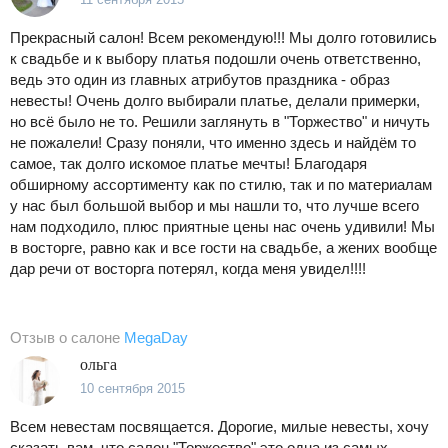
Прекрасный салон! Всем рекомендую!!! Мы долго готовились
к свадьбе и к выбору платья подошли очень ответственно,
ведь это один из главных атрибутов праздника - образ
невесты! Очень долго выбирали платье, делали примерки,
но всё было не то. Решили заглянуть в "Торжество" и ничуть
не пожалели! Сразу поняли, что именно здесь и найдём то
самое, так долго искомое платье мечты! Благодаря
обширному ассортименту как по стилю, так и по материалам
у нас был большой выбор и мы нашли то, что лучше всего
нам подходило, плюс приятные цены нас очень удивили! Мы
в восторге, равно как и все гости на свадьбе, а жених вообще
дар речи от восторга потерял, когда меня увидел!!!!
Отзыв о салоне
MegaDay
ольга
10 сентября 2015
Всем невестам посвящается. Дорогие, милые невесты, хочу
сказать вам, что салон "Торжество" это одна из самых