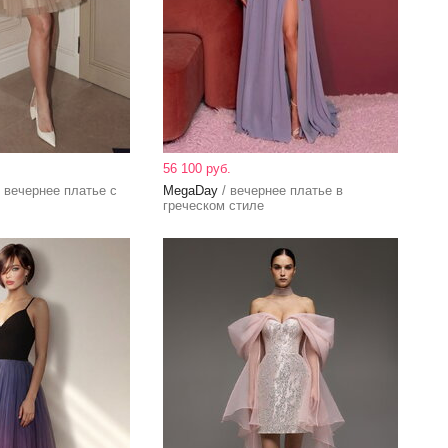
56 100 руб.
 вечернее платье с
MegaDay
/ вечернее платье в
греческом стиле