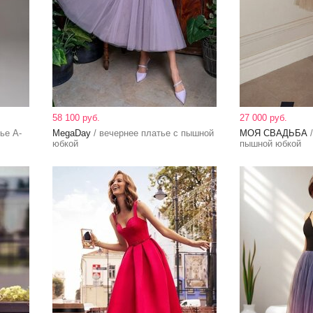
58 100 руб.
27 000 руб.
ье А-
MegaDay
/ вечернее платье с пышной
МОЯ СВАДЬБА
/
юбкой
пышной юбкой