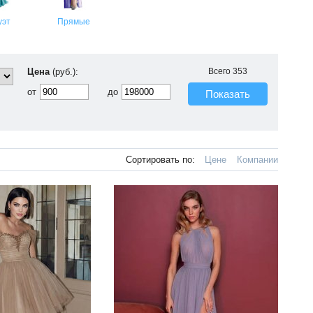
уэт
Прямые
Цена
(руб.):
Всего
353
от
до
Показать
Сортировать по:
Цене
Компании