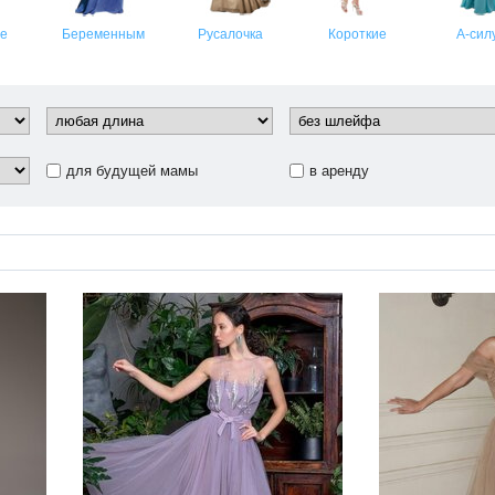
ие
Беременным
Русалочка
Короткие
А-сил
для будущей мамы
в аренду