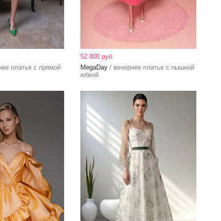
52 800 руб.
нее платье с прямой
MegaDay
/ вечернее платье с пышной
юбкой