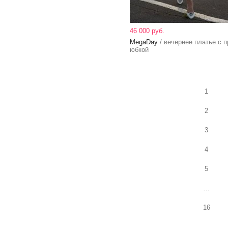
46 000 руб.
MegaDay
/ вечернее платье с 
юбкой
1
2
3
4
5
…
16