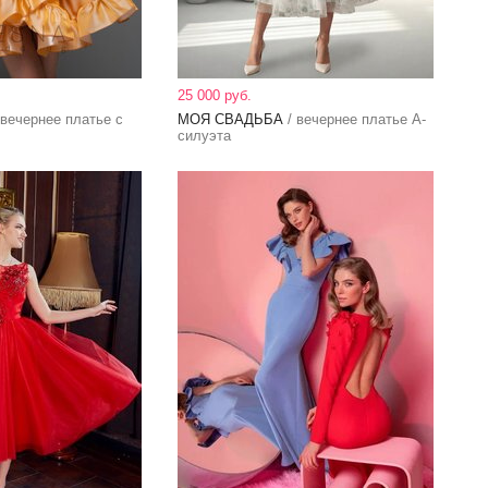
25 000 руб.
 вечернее платье с
МОЯ СВАДЬБА
/ вечернее платье А-
силуэта