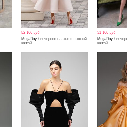
52 100 руб.
31 100 руб.
MegaDay
/ вечернее платье с пышной
MegaDay
/ вечер
юбкой
юбкой