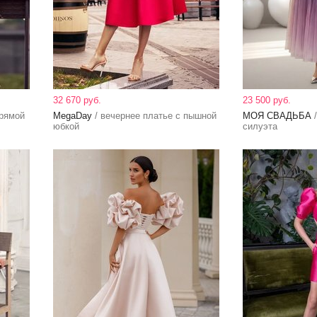
32 670 руб.
23 500 руб.
прямой
MegaDay
/ вечернее платье с пышной
МОЯ СВАДЬБА
/
юбкой
силуэта