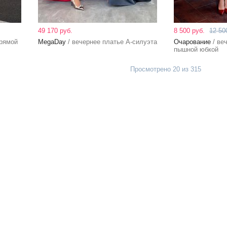
49 170 руб.
8 500 руб.
12 50
прямой
MegaDay
/ вечернее платье А-силуэта
Очарование
/ ве
пышной юбкой
Просмотрено 20 из 315