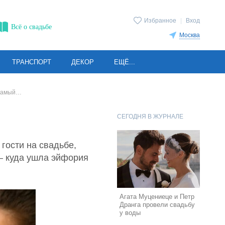
Избранное
|
Вход
Всё о свадьбе
Москва
ТРАНСПОРТ
ДЕКОР
ЕЩЁ...
 самый…
СЕГОДНЯ В ЖУРНАЛЕ
гости на свадьбе,
 – куда ушла эйфория
Агата Муцениеце и Петр
Дранга провели свадьбу
у воды