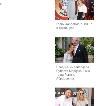
.
Гарик Харламов в ЗАГСе
в третий раз
Свадьба миллиардера
Руперта Мердока и экс-
тещи Романа
Абрамовича