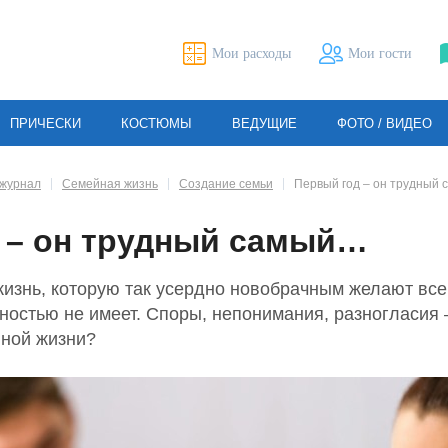
Мои расходы
Мои гости
ПРИЧЕСКИ
КОСТЮМЫ
ВЕДУЩИЕ
ФОТО / ВИДЕО
журнал
Семейная жизнь
Создание семьи
Первый год – он трудный
 – он трудный самый…
изнь, которую так усердно новобрачным желают все 
ностью не имеет. Споры, непонимания, разногласия
ной жизни?