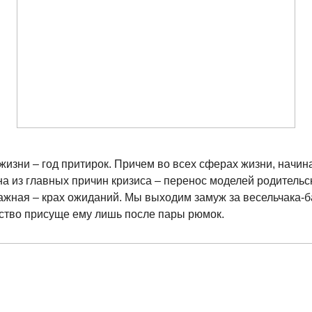
изни – год притирок. Причем во всех сферах жизни, начин
на из главных причин кризиса – перенос моделей родитель
ажная – крах ожиданий. Мы выходим замуж за весельчака-ба
чество присуще ему лишь после пары рюмок.